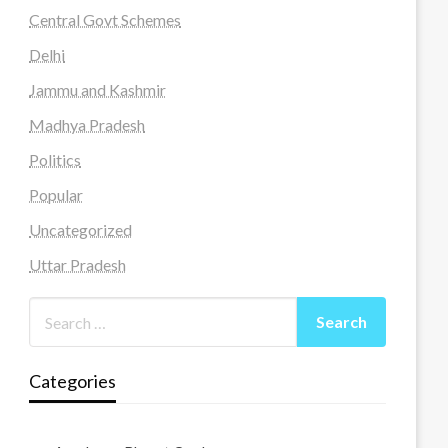
Central Govt Schemes
Delhi
Jammu and Kashmir
Madhya Pradesh
Politics
Popular
Uncategorized
Uttar Pradesh
Categories