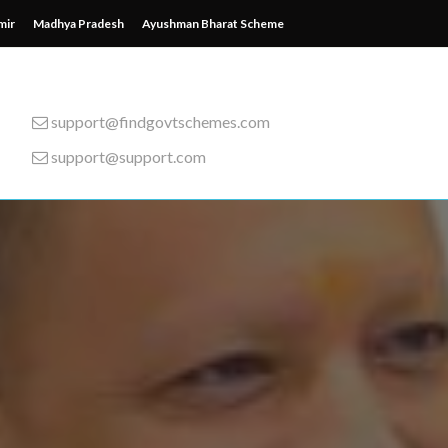
mir
Madhya Pradesh
Ayushman Bharat Scheme
support@findgovtschemes.com
support@support.com
emes from around the wor