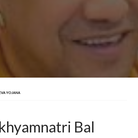
EVA YOJANA
khyamnatri Bal