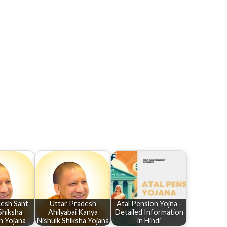
desh Sant
Uttar Pradesh
Atal Pension Yojna -
Shiksha
Ahilyabai Kanya
Detailed Information
n Yojana
Nishulk Shiksha Yojana
in Hindi