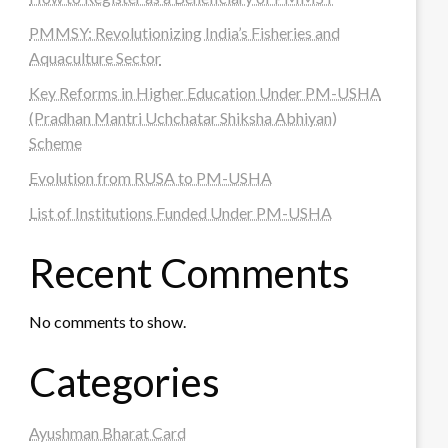
PMMSY: Revolutionizing India’s Fisheries and
Aquaculture Sector
Key Reforms in Higher Education Under PM-USHA
(Pradhan Mantri Uchchatar Shiksha Abhiyan)
Scheme
Evolution from RUSA to PM-USHA
List of Institutions Funded Under PM-USHA
Recent Comments
No comments to show.
Categories
Ayushman Bharat Card