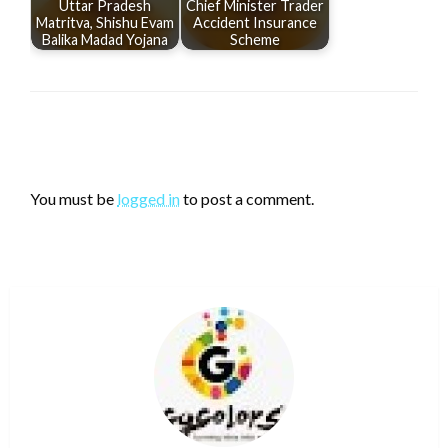
Uttar Pradesh
Chief Minister Trader
Matritva, Shishu Evam
Accident Insurance
Balika Madad Yojana
Scheme
LEAVE A RESPONSE
You must be
logged in
to post a comment.