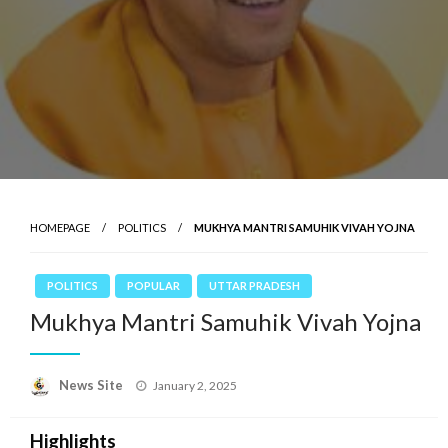
HOMEPAGE
POLITICS
MUKHYA MANTRI SAMUHIK VIVAH YOJNA
POLITICS
POPULAR
UTTAR PRADESH
Mukhya Mantri Samuhik Vivah Yojna
News Site
Posted
January 2, 2025
on
Highlights