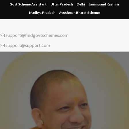
Skip
Govt Scheme Assistant
Uttar Pradesh
Delhi
Jammu and Kashmir
to
Madhya Pradesh
Ayushman Bharat Scheme
content
support@findgovtschemes.com
support@support.com