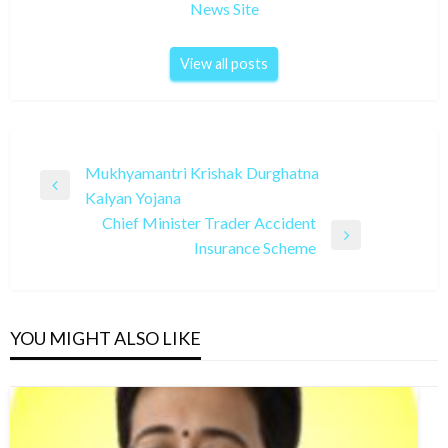
News Site
View all posts
Post
Mukhyamantri Krishak Durghatna
Previous
Kalyan Yojana
navigation
Post
Chief Minister Trader Accident
Next
Insurance Scheme
Post
YOU MIGHT ALSO LIKE