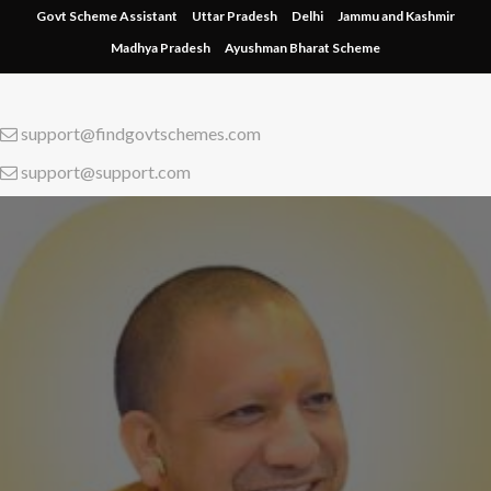
Skip
Govt Scheme Assistant
Uttar Pradesh
Delhi
Jammu and Kashmir
to
Madhya Pradesh
Ayushman Bharat Scheme
content
support@findgovtschemes.com
support@support.com