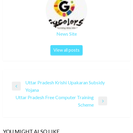
News Site
View all posts
Post
Uttar Pradesh Krishi Upakaran Subsidy
Previous
Yojana
navigation
Post
Uttar Pradesh Free Computer Training
Next
Scheme
Post
YOU MIGHT ALSO LIKE