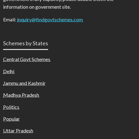
information on government site.
Email:
inquiry@findgovtschemes.com
Schemes by States
Central Govt Schemes
Delhi
Jammu and Kashmir
Madhya Pradesh
Politics
Popular
Uttar Pradesh