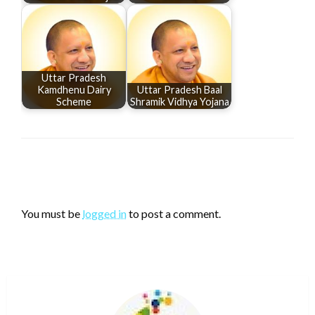
Uttar Pradesh
Kamdhenu Dairy
Uttar Pradesh Baal
Scheme
Shramik Vidhya Yojana
LEAVE A RESPONSE
You must be
logged in
to post a comment.