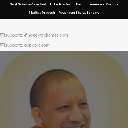
Skip
Govt Scheme Assistant
Uttar Pradesh
Delhi
Jammu and Kashmir
to
Madhya Pradesh
Ayushman Bharat Scheme
content
support@findgovtschemes.com
support@support.com