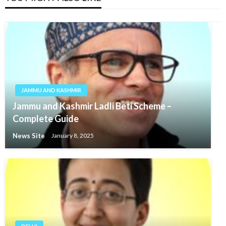
JAMMU AND KASHMIR
Jammu and Kashmir Ladli Beti Scheme –
Complete Guide
News Site
January 8, 2025