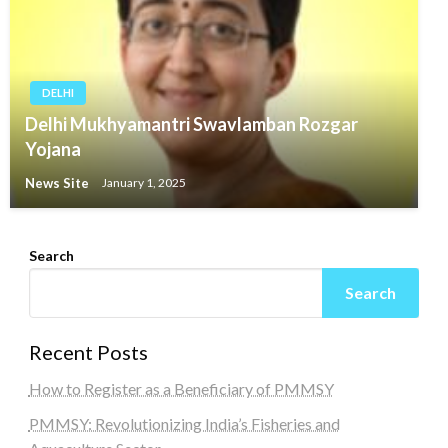
DELHI
Delhi Mukhyamantri Swavlamban Rozgar
Yojana
News Site
January 1, 2025
Search
Search
Recent Posts
How to Register as a Beneficiary of PMMSY
PMMSY: Revolutionizing India’s Fisheries and