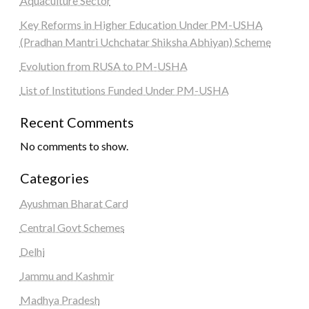
Aquaculture Sector
Key Reforms in Higher Education Under PM-USHA
(Pradhan Mantri Uchchatar Shiksha Abhiyan) Scheme
Evolution from RUSA to PM-USHA
List of Institutions Funded Under PM-USHA
Recent Comments
No comments to show.
Categories
Ayushman Bharat Card
Central Govt Schemes
Delhi
Jammu and Kashmir
Madhya Pradesh