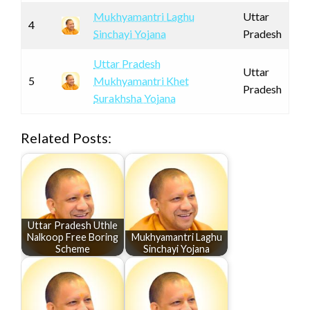
Mukhyamantri Laghu
Uttar
4
Sinchayi Yojana
Pradesh
Uttar Pradesh
Uttar
5
Mukhyamantri Khet
Pradesh
Surakhsha Yojana
Related Posts:
Uttar Pradesh Uthle
Nalkoop Free Boring
Mukhyamantri Laghu
Scheme
Sinchayi Yojana