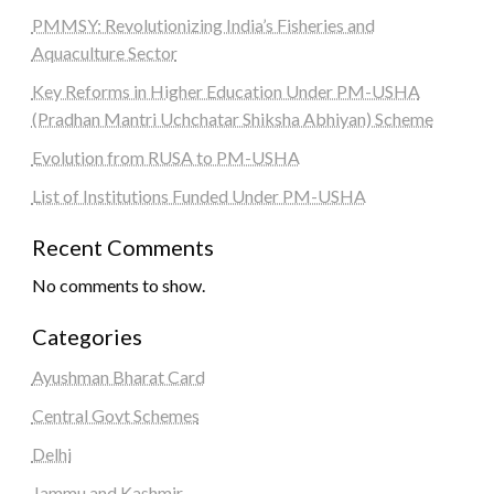
PMMSY: Revolutionizing India’s Fisheries and
Aquaculture Sector
Key Reforms in Higher Education Under PM-USHA
(Pradhan Mantri Uchchatar Shiksha Abhiyan) Scheme
Evolution from RUSA to PM-USHA
List of Institutions Funded Under PM-USHA
Recent Comments
No comments to show.
Categories
Ayushman Bharat Card
Central Govt Schemes
Delhi
Jammu and Kashmir