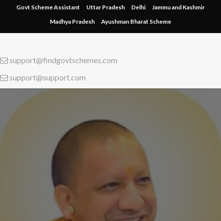
Skip
Govt Scheme Assistant
Uttar Pradesh
Delhi
Jammu and Kashmir
to
Madhya Pradesh
Ayushman Bharat Scheme
content
support@findgovtschemes.com
support@support.com