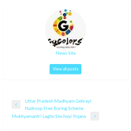
News Site
View all posts
Post
Uttar Pradesh Madhyam Gehrayi
Previous
Nalkoop Free Boring Scheme
navigation
Post
Mukhyamantri Laghu Sinchayi Yojana
Next
Post