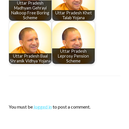
Uttar Pradesh
Madhyam Gehrayi
Nalkoop Free Boring
Uttar Pradesh Khet
Scheme
Talab Yojana
Uttar Pradesh
Uttar Pradesh Baal
Leprosy Pension
Shramik Vidhya Yojana
Scheme
LEAVE A RESPONSE
You must be
logged in
to post a comment.