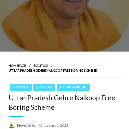
HOMEPAGE
POLITICS
UTTAR PRADESH GEHRE NALKOOP FREE BORING SCHEME
POLITICS
POPULAR
UTTAR PRADESH
Uttar Pradesh Gehre Nalkoop Free
Boring Scheme
News Site
Posted
January 2, 2025