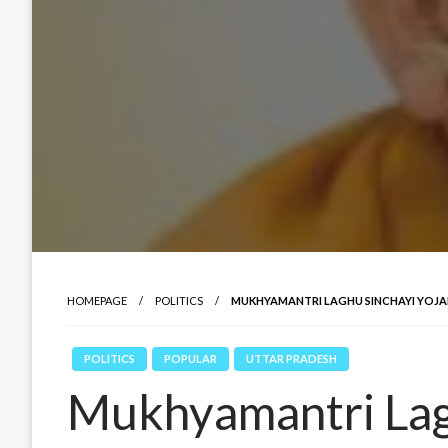
HOMEPAGE
POLITICS
MUKHYAMANTRI LAGHU SINCHAYI YOJ
POLITICS
POPULAR
UTTAR PRADESH
Mukhyamantri Lag