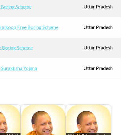
e Boring Scheme
Uttar Pradesh
Nalkoop Free Boring Scheme
Uttar Pradesh
e Boring Scheme
Uttar Pradesh
 Surakhsha Yojana
Uttar Pradesh