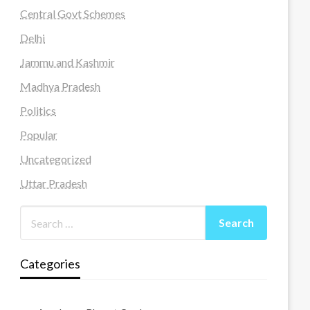
Central Govt Schemes
Delhi
Jammu and Kashmir
Madhya Pradesh
Politics
Popular
Uncategorized
Uttar Pradesh
Categories