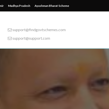
mir
Madhya Pradesh
Ayushman Bharat Scheme
support@findgovtschemes.com
support@support.com
emes from around the wor