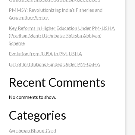
PMMSY: Revolutionizing India’s Fisheries and
Aquaculture Sector
Key Reforms in Higher Education Under PM-USHA
(Pradhan Mantri Uchchatar Shiksha Abhiyan)
Scheme
Evolution from RUSA to PM-USHA
List of Institutions Funded Under PM-USHA
Recent Comments
No comments to show.
Categories
Ayushman Bharat Card