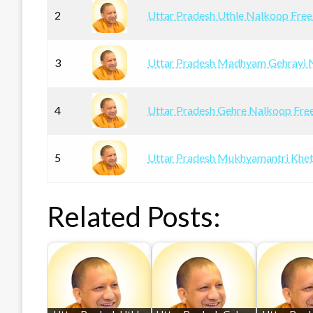
2
Uttar Pradesh Uthle Nalkoop Fre
3
Uttar Pradesh Madhyam Gehrayi 
4
Uttar Pradesh Gehre Nalkoop Fre
5
Uttar Pradesh Mukhyamantri Khet
Related Posts: