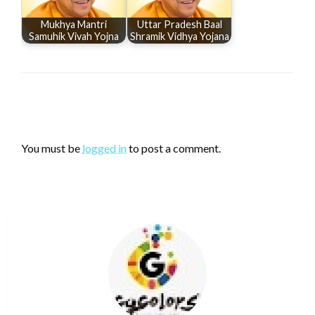
Mukhya Mantri
Uttar Pradesh Baal
Samuhik Vivah Yojna
Shramik Vidhya Yojana
LEAVE A RESPONSE
You must be
logged in
to post a comment.