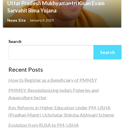
Uttar Pradesh Mukhyamantri Kisan Evam
Sarvahit Bima Yojana
News Site
January 3, 2025
Search
Search
Recent Posts
How to Register as a Beneficiary of PMMSY
PMMSY: Revolutionizing India’s Fisheries and
Aquaculture Sector
Key Reforms in Higher Education Under PM-USHA
(Pradhan Mantri Uchchatar Shiksha Abhiyan) Scheme
Evolution from RUSA to PM-USHA