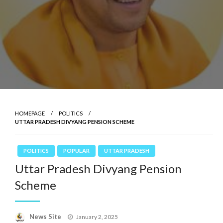
HOMEPAGE
POLITICS
UTTAR PRADESH DIVYANG PENSION SCHEME
POLITICS
POPULAR
UTTAR PRADESH
Uttar Pradesh Divyang Pension
Scheme
News Site
Posted
January 2, 2025