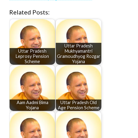
Related Posts:
Uttar Pradesh
Uttar Pradesh
Mukhyamantri
Leprosy Pension
Gramoudhyog Rozgar
Scheme
Yojana
Aam Aadmi Bima
Uttar Pradesh Old
Yojana
Age Pension Scheme