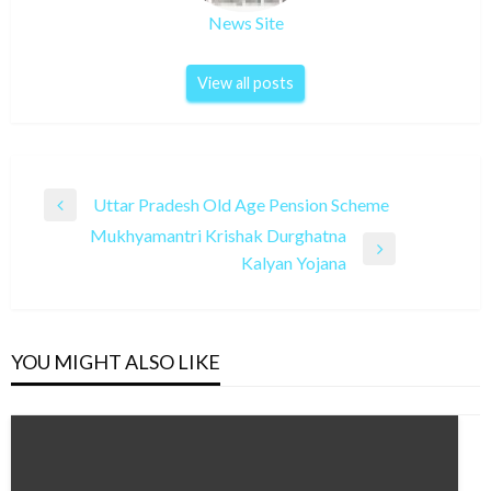
News Site
View all posts
Post
Uttar Pradesh Old Age Pension Scheme
Previous
navigation
Mukhyamantri Krishak Durghatna
Post
Next
Kalyan Yojana
Post
YOU MIGHT ALSO LIKE