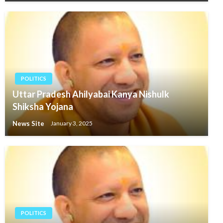
POLITICS
Uttar Pradesh Ahilyabai Kanya Nishulk
Shiksha Yojana
News Site
January 3, 2025
POLITICS