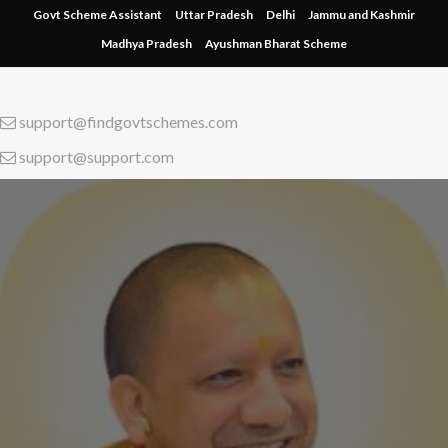
Skip
Govt Scheme Assistant
Uttar Pradesh
Delhi
Jammu and Kashmir
to
Madhya Pradesh
Ayushman Bharat Scheme
content
support@findgovtschemes.com
support@support.com