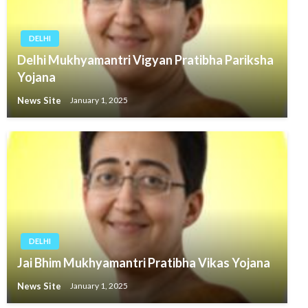
DELHI
Delhi Mukhyamantri Vigyan Pratibha Pariksha
Yojana
News Site
January 1, 2025
DELHI
Jai Bhim Mukhyamantri Pratibha Vikas Yojana
News Site
January 1, 2025