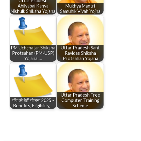
Uttar Pradesh
Ahilyabai Kanya
Mukhya Mantri
Nishulk Shiksha Yojana
Samuhik Vivah Yojna
PM Uchchatar Shiksha
Uttar Pradesh Sant
Protsahan (PM-USP)
Ravidas Shiksha
Yojana:…
Protsahan Yojana
Uttar Pradesh Free
गाँव की बेटी योजना 2025 -
Computer Training
Benefits, Eligibility,…
Scheme