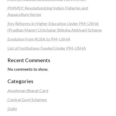
PMMSY: Revolutionizing India’s Fisheries and
Aquaculture Sector
Key Reforms in Higher Education Under PM-USHA
(Pradhan Mantri Uchchatar Shiksha Abhiyan) Scheme
Evolution from RUSA to PM-USHA
List of Institutions Funded Under PM-USHA
Recent Comments
No comments to show.
Categories
Ayushman Bharat Card
Central Govt Schemes
Delhi