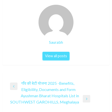
Saurabh
View all posts
Post
गाँव की बेटी योजना 2025 -Benefits,
Previous
Eligibility, Documents and Form
navigation
Post
Ayushman Bharat Hospitals List in
Next
SOUTHWEST GAROHILLS, Meghalaya
Post