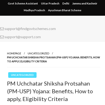
Skip
Govt Scheme Assistant
Uttar Pradesh
Delhi
Jammu and Kashmir
to
Madhya Pradesh
Ayushman Bharat Scheme
content
support@findgovtschemes.com
support@support.com
HOMEPAGE
UNCATEGORIZED
PM UCHCHATAR SHIKSHA PROTSAHAN (PM-USP) YOJANA: BENEFITS, HOW
TO APPLY, ELIGIBILITY CRITERIA
UNCATEGORIZED
PM Uchchatar Shiksha Protsahan
(PM-USP) Yojana: Benefits, How to
apply, Eligibility Criteria