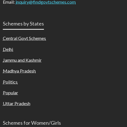
Email:
inquiry@findgovtschemes.com
Schemes by States
Central Govt Schemes
Delhi
Jammu and Kashmir
Madhya Pradesh
Politics
Popular
Uttar Pradesh
Schemes for Women/Girls