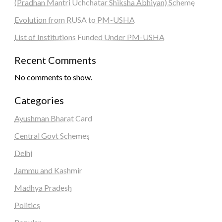
(Pradhan Mantri Uchchatar Shiksha Abhiyan) Scheme
Evolution from RUSA to PM-USHA
List of Institutions Funded Under PM-USHA
Recent Comments
No comments to show.
Categories
Ayushman Bharat Card
Central Govt Schemes
Delhi
Jammu and Kashmir
Madhya Pradesh
Politics