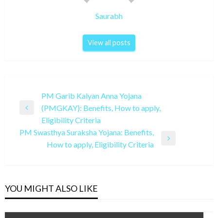
Saurabh
View all posts
Post
PM Garib Kalyan Anna Yojana
(PMGKAY): Benefits, How to apply,
navigation
Previous
Eligibility Criteria
Post
PM Swasthya Suraksha Yojana: Benefits,
Next
How to apply, Eligibility Criteria
Post
YOU MIGHT ALSO LIKE